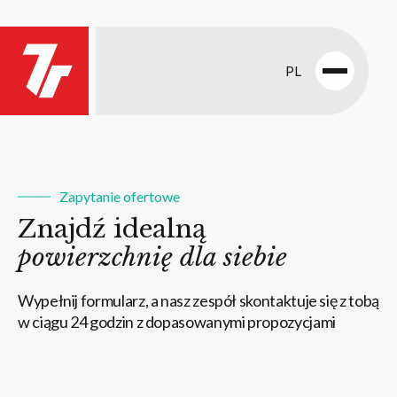
PL
Open
menu
Zapytanie ofertowe
Znajdź idealną
powierzchnię dla siebie
Wypełnij formularz, a nasz zespół skontaktuje się z tobą
w ciągu 24 godzin z dopasowanymi propozycjami